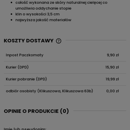
całość wykonana ze skóry naturalnej cielęcej co
umożliwia oddychanie stopie
klin o wysokości 3,5 cm
najwyższa jakość materiałów
KOSZTY DOSTAWY
CENA NIE ZAWIERA EWENTUALNYC
KOSZTÓW PŁATNOŚCI
Inpost Paczkomaty
9,90 zł
Kurier
(DPD)
15,90 zł
Kurier pobranie
(DPD)
19,99 zł
odbiór osobisty
(Klikuszowa, Klikuszowa 63b)
0,00 zł
OPINIE O PRODUKCIE (0)
Imię lub pseudonim: