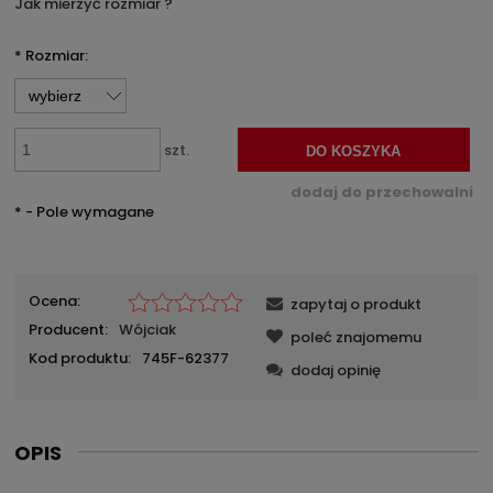
Jak mierzyć rozmiar ?
*
Rozmiar:
szt.
DO KOSZYKA
dodaj do przechowalni
*
- Pole wymagane
Ocena:
zapytaj o produkt
Producent:
Wójciak
poleć znajomemu
Kod produktu:
745F-62377
dodaj opinię
OPIS