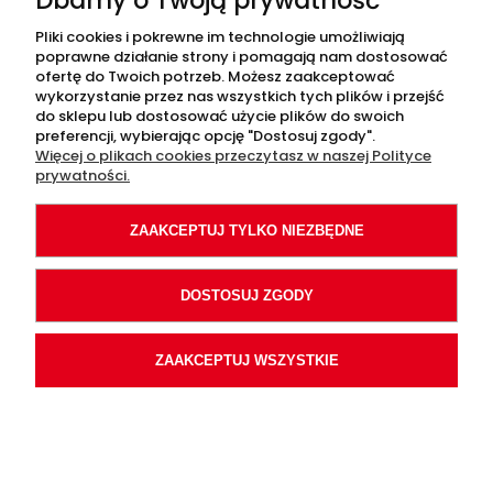
Dbamy o Twoją prywatność
MOJE KONTO
Pliki cookies i pokrewne im technologie umożliwiają
poprawne działanie strony i pomagają nam dostosować
ofertę do Twoich potrzeb. Możesz zaakceptować
wykorzystanie przez nas wszystkich tych plików i przejść
INFORMACJE
do sklepu lub dostosować użycie plików do swoich
preferencji, wybierając opcję "Dostosuj zgody".
Więcej o plikach cookies przeczytasz w naszej Polityce
O NAS
prywatności.
ZAAKCEPTUJ TYLKO NIEZBĘDNE
POKAŻ PEŁNĄ WERSJĘ STRONY
DOSTOSUJ ZGODY
Sklep internetowy Shoper.pl
, wykonanie
ZAAKCEPTUJ WSZYSTKIE